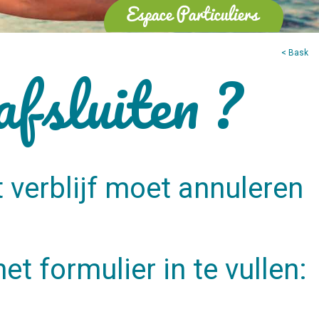
< Bask
afsluiten ?
 verblijf moet annuleren
t formulier in te vullen: