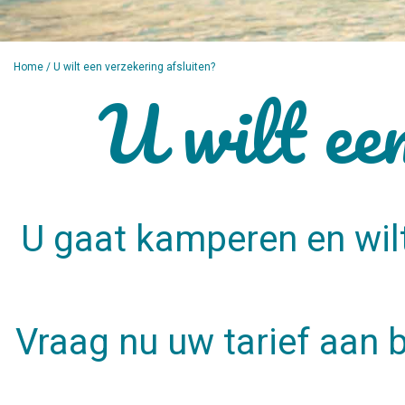
Home
/ U wilt een verzekering afsluiten?
U wilt een
U gaat kamperen en wilt
Vraag nu uw tarief aan b