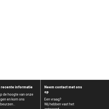
 recente informatie
Neem contact met ons
op
op de hoogte van onze
ngen en kom ons
Een vraag?
s beurzen…
Wij hebben vast het
antwoord…