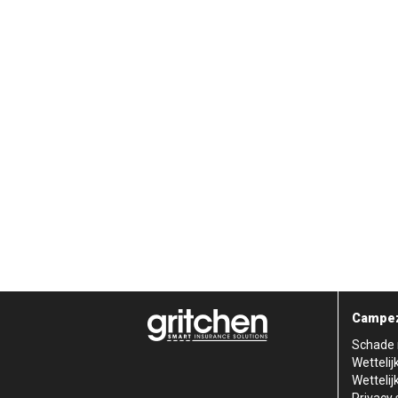
Campez
Schade 
Wettelij
Wettelij
Privacy